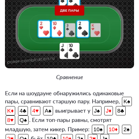
Сравнение
Если на шоудауне обнаружились одинаковые
пары, сравнивают старшую пару. Например,
K♠
выигрывает у
K♦
4♣
4♥
A♠
J♠
J♦
8♣
. Если топ-пары равны, смотрят
8♥
Q♠
младшую, затем кикер. Пример:
10♠
10♦
2♠
бьёт
.
2♥
Q♠
10♣
10♦
2♠
2♥
J♠