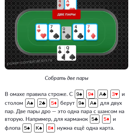
Собрать две пары
В омахе правила строже. С
и
9♠
9♦
A♣
3♥
столом
берут
для двух
A♠
2♣
5♦
9♠
A♠
пар. Две пары дро — это одна пара с шансом на
вторую. Например, для карманок
и
5♣
5♦
флопа
нужна ещё одна карта.
5♠
K♠
8♦