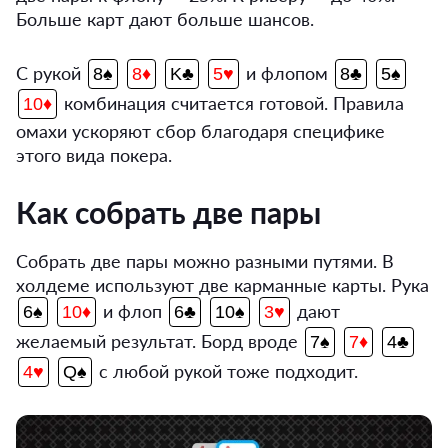
Больше карт дают больше шансов.
С рукой
и флопом
8♠
8♦
K♣
5♥
8♣
5♠
комбинация считается готовой. Правила
10♦
омахи ускоряют сбор благодаря специфике
этого вида покера.
Как собрать две пары
Собрать две пары можно разными путями. В
холдеме используют две карманные карты. Рука
и флоп
дают
6♠
10♦
6♣
10♠
3♥
желаемый результат. Борд вроде
7♠
7♦
4♣
с любой рукой тоже подходит.
4♥
Q♠