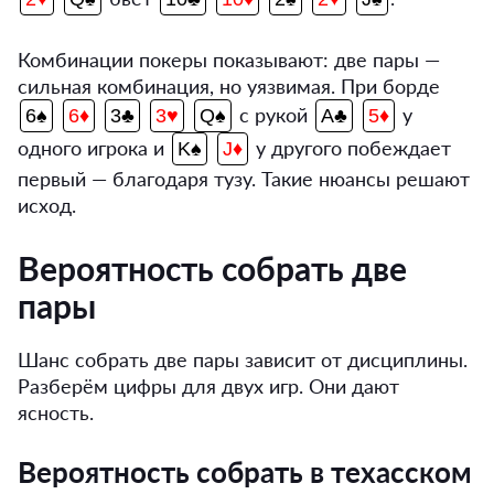
Комбинации покеры показывают: две пары —
сильная комбинация, но уязвимая. При борде
с рукой
у
6♠
6♦
3♣
3♥
Q♠
A♣
5♦
одного игрока и
у другого побеждает
K♠
J♦
первый — благодаря тузу. Такие нюансы решают
исход.
Вероятность собрать две
пары
Шанс собрать две пары зависит от дисциплины.
Разберём цифры для двух игр. Они дают
ясность.
Вероятность собрать в техасском