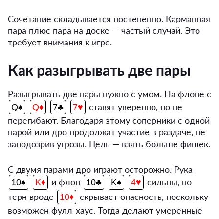
Сочетание складывается постепенно. Карманная
пара плюс пара на доске — частый случай. Это
требует внимания к игре.
Как разыгрывать две пары
Разыгрывать две пары нужно с умом. На флопе с
ставят уверенно, но не
Q♠
Q♦
7♣
7♥
перегибают. Благодаря этому соперники с одной
парой или дро продолжат участие в раздаче, не
заподозрив угрозы. Цель — взять больше фишек.
С двумя парами дро играют осторожно. Рука
и флоп
сильны, но
10♠
K♦
10♣
K♠
4♥
терн вроде
скрывает опасность, поскольку
10♦
возможен фулл-хаус. Тогда делают умеренные