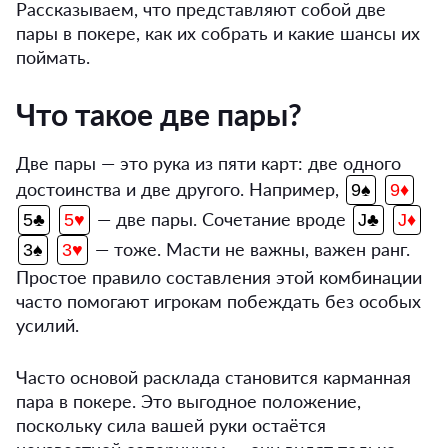
Рассказываем, что представляют собой две
пары в покере, как их собрать и какие шансы их
поймать.
Что такое две пары?
Две пары — это рука из пяти карт: две одного
достоинства и две другого. Например,
9♠
9♦
— две пары. Сочетание вроде
5♣
5♥
J♣
J♦
— тоже. Масти не важны, важен ранг.
3♠
3♥
Простое правило составления этой комбинации
часто помогают игрокам побеждать без особых
усилий.
Часто основой расклада становится карманная
пара в покере. Это выгодное положение,
поскольку сила вашей руки остаётся