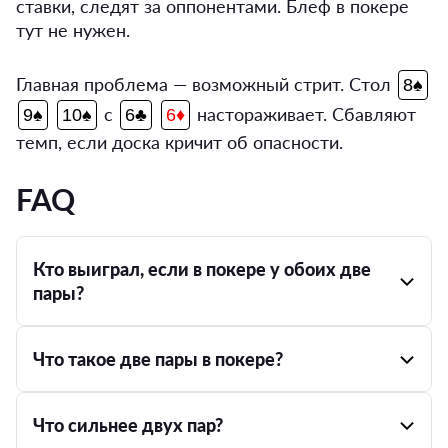
ставки, следят за оппонентами. Блеф в покере
тут не нужен.
Главная проблема — возможный стрит. Стол
8♠
с
настораживает. Сбавляют
9♠
10♠
6♣
6♦
темп, если доска кричит об опасности.
FAQ
Кто выиграл, если в покере у обоих две
пары?
Что такое две пары в покере?
Что сильнее двух пар?