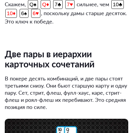
Скажем,
сильнее, чем
Q♠
Q♦
7♣
7♥
10♣
, поскольку дамы старше десяток.
10♦
6♠
6♥
Это ключ к победе.
Две пары в иерархии
карточных сочетаний
В покере десять комбинаций, и две пары стоят
третьими снизу. Они бьют старшую карту и одну
пару. Сет, стрит, флеш, фулл-хаус, каре, стрит-
флеш и роял-флеш их перебивают. Это средняя
позиция по силе.