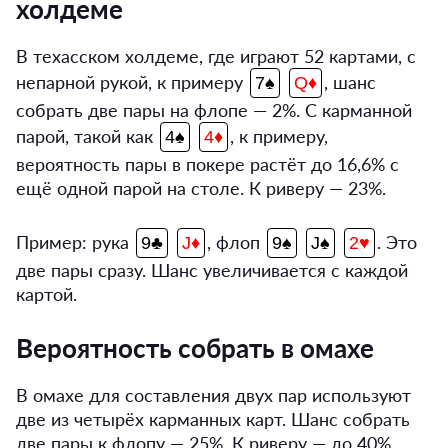
холдеме
В техасском холдеме, где играют 52 картами, с
непарной рукой, к примеру
, шанс
7♠
Q♦
собрать две пары на флопе — 2%. С карманной
парой, такой как
, к примеру,
4♠
4♦
вероятность пары в покере растёт до 16,6% с
ещё одной парой на столе. К риверу — 23%.
Пример: рука
, флоп
. Это
9♣
J♦
9♠
J♠
2♥
две пары сразу. Шанс увеличивается с каждой
картой.
Вероятность собрать в омахе
В омахе для составления двух пар используют
две из четырёх карманных карт. Шанс собрать
две пары к флопу — 25%. К риверу — до 40%.