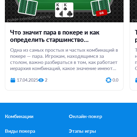
Что значит пара в покере и как
определить старшинство
комбинации
Одна из самых простых и частых комбинаций в
покере — пара. Игрокам, находящимся за
столом, важно разбираться в том, как работает
иерархия комбинаций, какое значение имеют
кикеры и как использовать эти знания на
практике. Рассказываем,...
17.04.2025
2
0.0
Комбинации
Онлайн-покер
Виды покера
Этапы игры