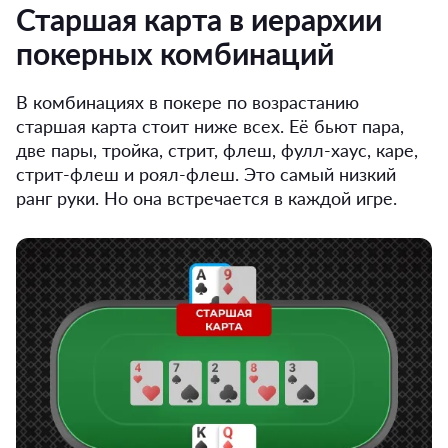
Старшая карта в иерархии
покерных комбинаций
В комбинациях в покере по возрастанию
старшая карта стоит ниже всех. Её бьют пара,
две пары, тройка, стрит, флеш, фулл-хаус, каре,
стрит-флеш и роял-флеш. Это самый низкий
ранг руки. Но она встречается в каждой игре.