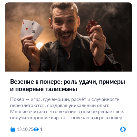
покерных рук добавляют игре шарм, […]
Везение в покере: роль удачи, примеры
и покерные талисманы
Покер — игра, где эмоции, расчёт и случайность
переплетаются, создавая уникальный опыт.
Многие считают, что везение в покере решает все:
получил хорошие карты — повезло в игре в покер,
собрал сильную комбинацию — успех обеспечен.
Но так ли велика роль фортуны? Разбёремся,
13.10.25
1
какую роль в покере играет удача и как […]