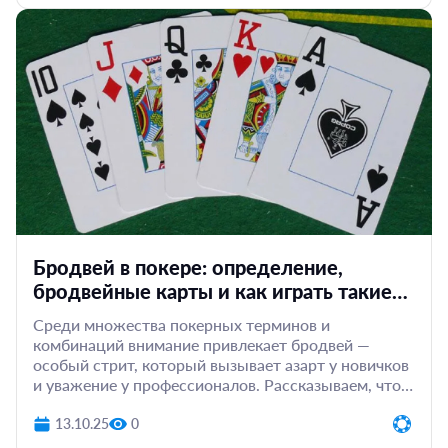
Бродвей в покере: определение,
бродвейные карты и как играть такие
руки
Среди множества покерных терминов и
комбинаций внимание привлекает бродвей —
особый стрит, который вызывает азарт у новичков
и уважение у профессионалов. Рассказываем, что
значит бродвей в покере, как собрать эту
комбинацию и какие стратегии помогут выжать из
13.10.25
0
неё максимум. Что такое бродвей в покере