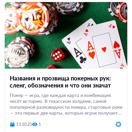
как […]
Названия и прозвища покерных рук:
сленг, обозначения и что они значат
Покер — игра, где каждая карта и комбинация
несёт историю. В техасском холдеме, самой
популярной разновидности покера, стартовые руки
— это первые две карты, которые игрок получает
перед началом торгов. Эти сочетания карт часто
получают альтернативные названия, отражающие
13.10.25
1
культуру, юмор и даже историю. Такие прозвища