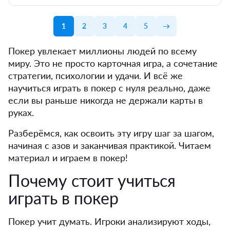
делают её интересной для […]
1
2
3
4
5
→
Покер увлекает миллионы людей по всему
миру. Это не просто карточная игра, а сочетание
стратегии, психологии и удачи. И всё же
научиться играть в покер с нуля реально, даже
если вы раньше никогда не держали карты в
руках.
Разберёмся, как освоить эту игру шаг за шагом,
начиная с азов и заканчивая практикой. Читаем
материал и играем в покер!
Почему стоит учиться
играть в покер
Покер учит думать. Игроки анализируют ходы,